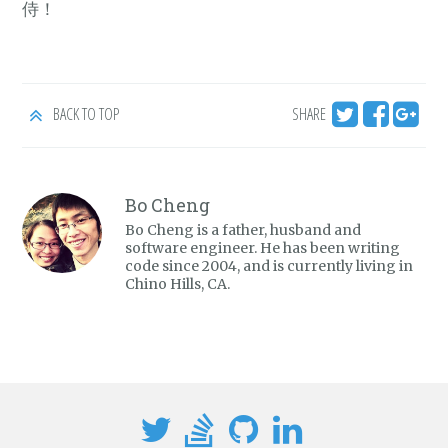
侍！
BACK TO TOP
SHARE
Bo Cheng
Bo Cheng is a father, husband and
software engineer. He has been writing
code since 2004, and is currently living in
Chino Hills, CA.