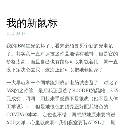
我的新鼠标
2004-09-17
我的IBM红光鼠坏了，看来必须要买个新的光电鼠
了。其实我一直对罗技迷你晶雕情有独钟，但是它的
价格太高，而且自己也有鼠标可以将就着用，就一直
没下定决心去买，这次正好可以把她领回家了。
一大早就和一个同学跑到成都电脑城去逛了，对比了
MS的迷你鲨，最后我还是选了800DPI的晶雕，225
元成交，呵呵，用起来手感虽不是很爽（她不是人体
工学设计），但是她银色的顶壳正好配我银色的
COMPAQ本本，定位也不错，再想想她原来要将进
400大洋，心里就爽啊~ 我们寝室要装ADSL了，期