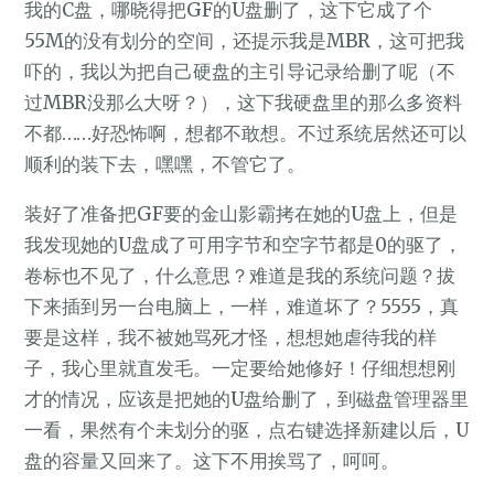
我的C盘，哪晓得把GF的U盘删了，这下它成了个
55M的没有划分的空间，还提示我是MBR，这可把我
吓的，我以为把自己硬盘的主引导记录给删了呢（不
过MBR没那么大呀？），这下我硬盘里的那么多资料
不都……好恐怖啊，想都不敢想。不过系统居然还可以
顺利的装下去，嘿嘿，不管它了。
装好了准备把GF要的金山影霸拷在她的U盘上，但是
我发现她的U盘成了可用字节和空字节都是0的驱了，
卷标也不见了，什么意思？难道是我的系统问题？拔
下来插到另一台电脑上，一样，难道坏了？5555，真
要是这样，我不被她骂死才怪，想想她虐待我的样
子，我心里就直发毛。一定要给她修好！仔细想想刚
才的情况，应该是把她的U盘给删了，到磁盘管理器里
一看，果然有个未划分的驱，点右键选择新建以后，U
盘的容量又回来了。这下不用挨骂了，呵呵。