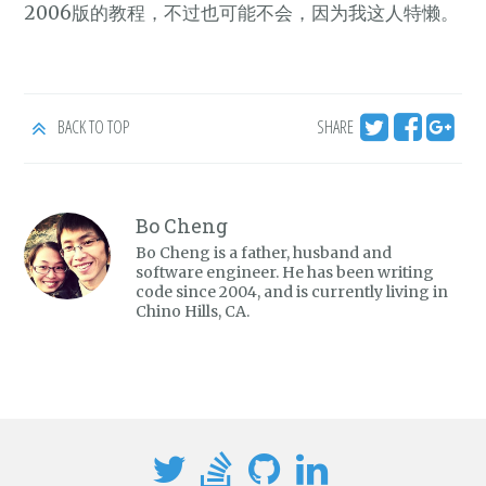
2006版的教程，不过也可能不会，因为我这人特懒。
BACK TO TOP
SHARE
Bo Cheng
Bo Cheng is a father, husband and
software engineer. He has been writing
code since 2004, and is currently living in
Chino Hills, CA.