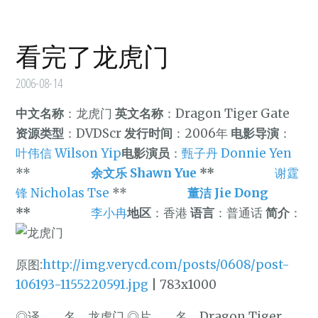
看完了龙虎门
2006-08-14
中文名称
：龙虎门
英文名称
：Dragon Tiger Gate
资源类型
：DVDScr
发行时间
：2006年
电影导演
：
叶伟信 Wilson Yip
电影演员
：
甄子丹 Donnie Yen
**
余文乐 Shawn Yue
**
谢霆
锋 Nicholas Tse
**
董洁 Jie Dong
**
李小冉
地区
：香港
语言
：普通话
简介
：
原图:
http://img.verycd.com/posts/0608/post-
106193-1155220591.jpg
| 783x1000
◎译 名 龙虎门 ◎片 名 Dragon Tiger