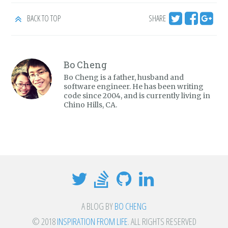
BACK TO TOP
SHARE
Bo Cheng
Bo Cheng is a father, husband and
software engineer. He has been writing
code since 2004, and is currently living in
Chino Hills, CA.
A BLOG BY
BO CHENG
© 2018
INSPIRATION FROM LIFE
. ALL RIGHTS RESERVED