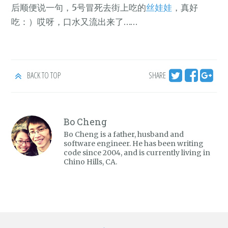
后顺便说一句，5号冒死去街上吃的
丝娃娃
，真好
吃：）哎呀，口水又流出来了……
BACK TO TOP
SHARE
Bo Cheng
Bo Cheng is a father, husband and
software engineer. He has been writing
code since 2004, and is currently living in
Chino Hills, CA.