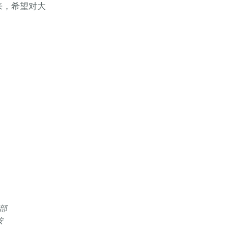
来，希望对大
。
部
按