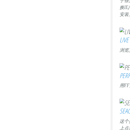
于很
换I
安装
LIVE
浏览
PER
用FF
SEA
这个
上点