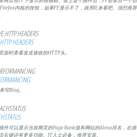
多网页在FF下显示的很糟糕。装上这个插件后，FF会多出一个
E/Firefox内核的按钮，如果FF显示不了，就用IE来看吧。强烈推
。
 HTTP HEADERS
页面时查看发送接收的HTTP头。
FORMANCING
来写Blog。
CHSTATUS
插件可以显示当前网页的Page Rank值和网站的Alexa排名，在
击右键还有更多功能。IT人士必备，推荐安装。