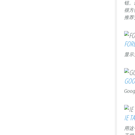
钮。
很方
推荐
FOR
显示
GOO
Go
IE T
用这