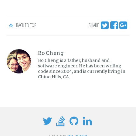
BACK TO TOP
SHARE
Bo Cheng
Bo Cheng is a father, husband and
software engineer. He has been writing
code since 2004, and is currently living in
Chino Hills, CA.