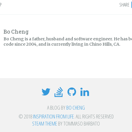
P
SHARE
Bo Cheng
Bo Cheng is a father, husband and software engineer. He has b
code since 2004, and is currently living in Chino Hills, CA.
A BLOG BY
BO CHENG
© 2018
INSPIRATION FROM LIFE
. ALL RIGHTS RESERVED
STEAM THEME
BY TOMMASO BARBATO