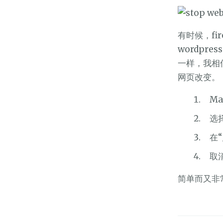
有时候，fi
wordpr
一样，我相信
网页改变。
Ma
选
在“
取
简单而又非