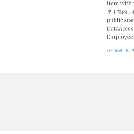
item wit
是正常的，
public sta
DataAccess
EmployeeI
KEEP READING