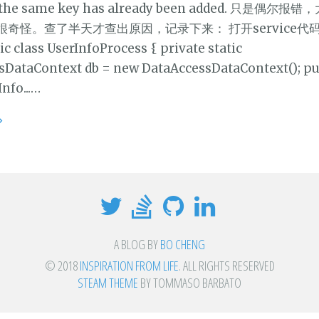
h the same key has already been added. 只是偶尔
很奇怪。查了半天才查出原因，记录下来： 打开service代
tic class UserInfoProcess { private static
DataContext db = new DataAccessDataContext(); pub
nfo...…
A BLOG BY
BO CHENG
© 2018
INSPIRATION FROM LIFE
. ALL RIGHTS RESERVED
STEAM THEME
BY TOMMASO BARBATO